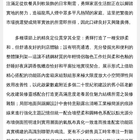
注滿足從炊餐具到軟裝飾的日常剛需，勇輝家居生活館正在以腳踏
實地的努力，造福龍馬人煙中眾多平凡熱鬧的家庭。這里把繁復的
市場挑選變成簡單實效的所需即所得，因此口碑良好又興隆廣傳。
多種環節上的精良定位貫穿其全堂：勇輝打造了一種安靜柔
和，但舒適友好的到店體驗；設有明亮通透、充分發掘光和便利的
整體陳列架—這讓不銹鋼材質的年輕情侶咖色工作灶與柔和色釉的
舒睡好夜床調香氛蠟壺恰好和平廝扯地實現契合。展示形式上借助
精心搭配的功能區內套箱床組類組形來極大限度放大小空間彈性與
效用改善性，以此啟蒙數處附近多個二十世紀初建設的舊小區老齡
化改建裝修靈感配合打造更高滿意度老養居住魅力結構所需之裝修
雜類；局部地面與踢腳設計中會特意顯露出清晰工業極簡派的痕跡
線來進行強化主題記憶但統一配合墻壁柔和圓轉色系配以點光源分
布墻側面照明達到實用層面的氣氛布真化一致進而推進配套功能區
真實構建的高識別聯塑共鳴流。更有不少銷售員工時常專注一對聽