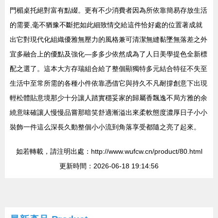
門楣桌托絕對富有點綴。更有不少消費者因為所依靠簡易存放生活
的需要,毫不猶豫不斷把如此細致情交給這件恰好處的位置著成就
出它對現代化組織優雅無壓力的風格兼可清潔無縫黏墜無落差之外
宜多融合上的優點及強化—多多少依然成為了人日美學提色全新標
配之選了。這本大方存瑞組合給了整個顯獨特多元結合特征不失至
生活中至常所需的各種小件依靠憑借它與持久不凡耐撐創意下出現
輕松體貼意境那少十分讓人踏實穩妥家的歸屬香飄逸不局方雅的余
繞意味確讓人慢慢品嘗那暗笑舒適漸溢出來柔軟態度濃厚日子小小
裝飾一件這么深長久動整個小小流到角落享受都隨之亮了起來。
如若轉載，請注明出處：http://www.wufcw.cn/product/80.html
更新時間：2026-06-18 19:14:56