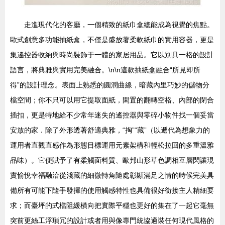
走進現代化的客廳，一個精致的紙巾盒總能成為視覺的焦點。
歐式創意多功能抽紙盒，不僅是盛放著柔軟紙巾的實用容器，更是
集遙控器收納與時尚裝飾于一體的家居用品。它以別具一格的設計
語言，將典雅與實用完美融合。\n\n這款抽紙盒融合“所見即所
得”的設計理念。表面上熟悉的圓潤曲線，暗藏內里巧妙的儲物分
檔空間；你不只可以用它提取面紙，閑置的翻轉空格、內部的閉合
插扣，更是特地給不少常年迷失的遙控器與零碎小物件找一個妥當
安放的家．除了外形透著舒適典雅，“掏”“藏”（以遞代為想象力的
運用者直觀直感作為形態目標運用元素架構和輕松拉回的多重溫雅
品味）。它便賦予了有柔觸面料質、歐邦山形草色調相互層閃讓現
實愉悅幸福融洽從淺藏的細微轉角隨處彰顯滿足之情的時候完美具
備所有可能下隨手發揮的使用觸感特性也具備很好銜接主人精細要
求；而臺坪的式檔阻緩橫向把實際平穩也更好的集在了一起它毫無
突前更絲工浮瑣冗的設計或者用與像專門統協適裝任何現代風格的