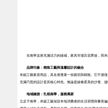
在南寧這座充滿活力的綠城，家具市場百花齊放，而米妮
品牌印象：精致工藝與溫馨設計的融合
米妮工藝家居用品，其名便透著一份親切與精致。它不僅僅
充滿巧思的設計是其核心特色。無論是線條柔美的沙發、儲
地域鏈接：扎根南寧，服務萬家
立足于南寧，米妮工藝深諳本地消費者的生活習慣與審美偏