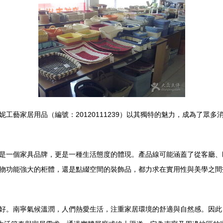
工藝家居用品（編號：20120111239）以其獨特的魅力，成為了眾
是一個家具品牌，更是一種生活態度的體現。產品線可能涵蓋了從客廳、
物功能強大的柜體，還是點綴空間的裝飾品，都力求在實用性與美學之間
好。南寧氣候溫潤，人們熱愛生活，注重家居環境的舒適與自然感。因此