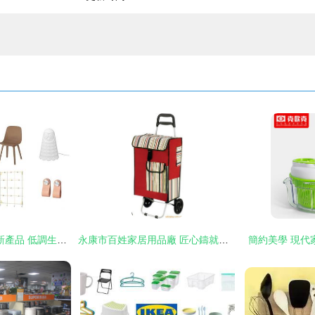
IKEA 2018“性冷淡”新產品 低調生活背后的故事
永康市百姓家居用品廠 匠心鑄就的品質家居之選
簡約美學 現代