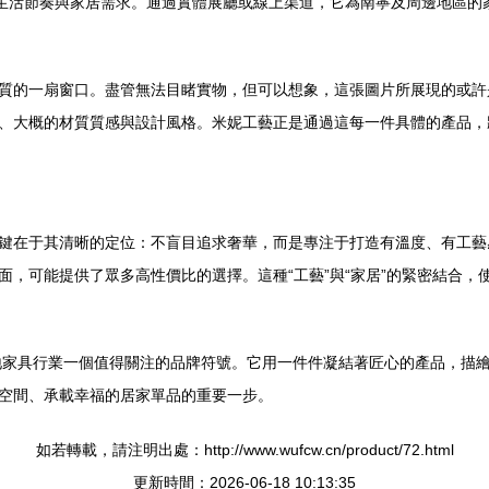
的生活節奏與家居需求。通過實體展廳或線上渠道，它為南寧及周邊地區的
窺見其品質的一扇窗口。盡管無法目睹實物，但可以想象，這張圖片所展現的
、大概的材質質感與設計風格。米妮工藝正是通過這每一件具體的產品，
鍵在于其清晰的定位：不盲目追求奢華，而是專注于打造有溫度、有工藝
面，可能提供了眾多高性價比的選擇。這種“工藝”與“家居”的緊密結合
南寧本地家具行業一個值得關注的品牌符號。它用一件件凝結著匠心的產品，
空間、承載幸福的居家單品的重要一步。
如若轉載，請注明出處：http://www.wufcw.cn/product/72.html
更新時間：2026-06-18 10:13:35