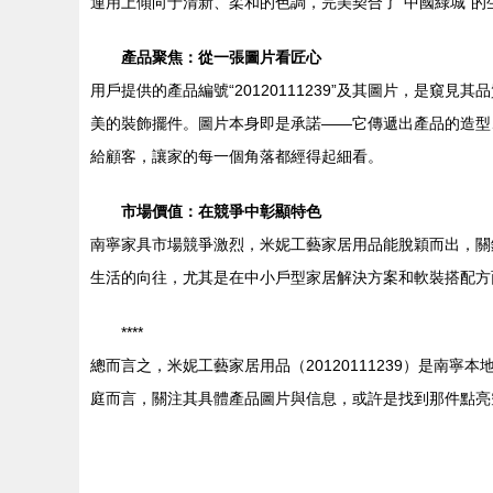
運用上傾向于清新、柔和的色調，完美契合了“中國綠城”
產品聚焦：從一張圖片看匠心
用戶提供的產品編號“20120111239”及其圖片，是
美的裝飾擺件。圖片本身即是承諾——它傳遞出產品的造型
給顧客，讓家的每一個角落都經得起細看。
市場價值：在競爭中彰顯特色
南寧家具市場競爭激烈，米妮工藝家居用品能脫穎而出，關
生活的向往，尤其是在中小戶型家居解決方案和軟裝搭配方
****
總而言之，米妮工藝家居用品（20120111239）是
庭而言，關注其具體產品圖片與信息，或許是找到那件點亮