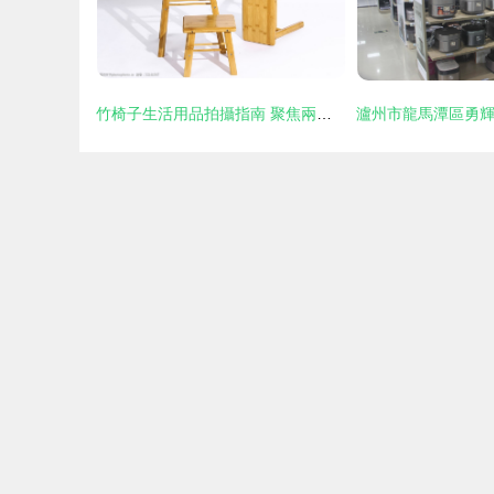
竹椅子生活用品拍攝指南 聚焦兩樣本草氣韻，定格實用之美