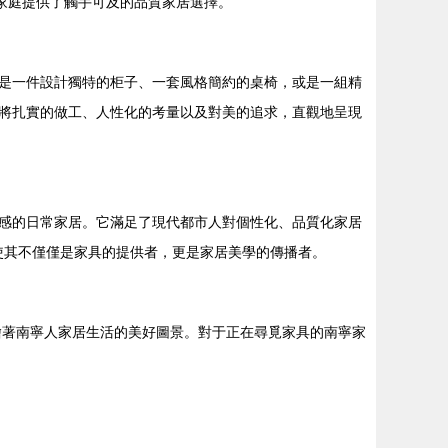
家庭提供了觸手可及的品質家居選擇。
或許是一件設計獨特的柜子、一套風格簡約的桌椅，或是一組精
將扎實的做工、人性化的考量以及對美的追求，直觀地呈現
感的日常家居。它滿足了現代都市人對個性化、品質化家居
，使其不僅僅是家具的提供者，更是家居美學的傳播者。
描繪著南寧人家居生活的美好圖景。對于正在尋覓家具的南寧家