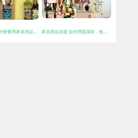
創意DIY 奶粉罐秒變實用家居用品，釋放你的巧思
家居用品加盟 如何慧眼識珠，挑選潛力品牌？