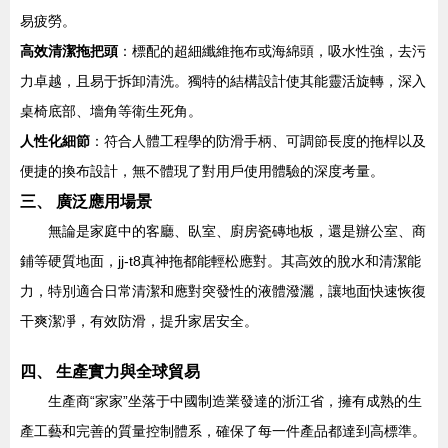
易疲勞。
高效清潔拖把頭
：標配的超細纖維拖布或海綿頭，吸水性強，去污
力卓越，且易于拆卸清洗。獨特的結構設計使其能靈活旋轉，深入
桌椅底部、墻角等衛生死角。
人性化細節
：符合人體工程學的防滑手柄、可調節長度的拖桿以及
便捷的換布設計，無不體現了對用戶使用體驗的深度考量。
三、 廣泛應用場景
無論是家庭中的客廳、臥室、廚房瓷磚地板，還是辦公室、商
鋪等硬質地面，jj-t8真神拖都能輕松應對。其高效的脫水和清潔能
力，特別適合日常清潔和應對突發性的液體潑灑，讓地面快速恢復
干爽潔凈，有效防滑，提升家居安全。
四、 生產實力與全球貿易
生產商“家家”坐落于中國制造業發達的浙江省，擁有成熟的生
產工藝和完善的質量控制體系，確保了每一件產品都達到高標準。