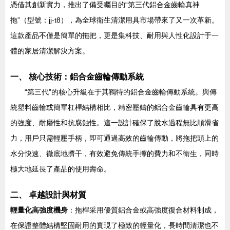
憑借其創新實力，推出了備受矚目的“第三代鋁合金齒輪真神
拖”（型號：jj-t8），為全球衛生清潔用具市場帶來了又一次革新。
這款產品不僅是簡單的拖把，更是集科技、耐用與人性化設計于一
體的家居清潔解決方案。
一、 核心技術：鋁合金齒輪傳動系統
“第三代”的核心升級在于其獨特的鋁合金齒輪傳動系統。與傳
統塑料齒輪或簡單杠桿結構相比，精密壓鑄的鋁合金齒輪具有更高
的強度、耐磨性和抗腐蝕性。這一設計確保了脫水過程無比順滑省
力，用戶只需輕壓手柄，即可通過高效的齒輪傳動，將拖把頭上的
水分快速、徹底地擠干，有效避免傳統手擰的費力和不衛生，同時
極大地延長了產品的使用壽命。
二、 卓越設計與材質
輕量化高強度機身
：拖桿采用優質鋁合金或高強度復合材料制成，
在保證整體結構堅固耐用的實現了極致的輕量化，長時間清潔也不